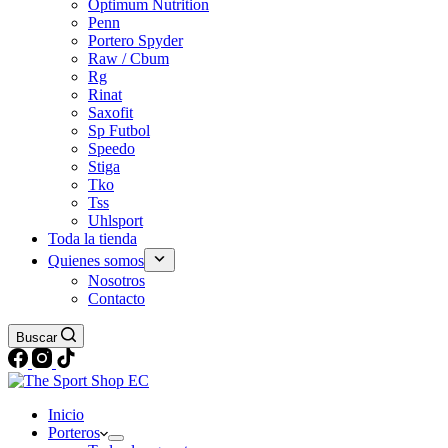
Optimum Nutrition
Penn
Portero Spyder
Raw / Cbum
Rg
Rinat
Saxofit
Sp Futbol
Speedo
Stiga
Tko
Tss
Uhlsport
Toda la tienda
Quienes somos
Nosotros
Contacto
Buscar
Inicio
Porteros