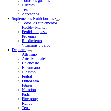
Todos los guantes
Guantes
Textil
Accesorios
Suplementos Nutricionales
Todos los suplementos
Healthy Market
Perdida de peso
Proteinas
Rendimiento
Vitaminas y Salud
Deportes
Atletismo
Artes Marciales
Baloncesto
Balonmano
Ciclismo
Futbol
Futbol sala
Fitness
Natacion
Padel
Ping pong
Rugby
Tenis