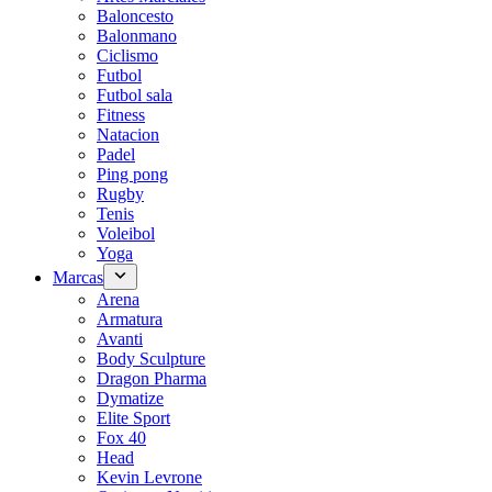
Baloncesto
Balonmano
Ciclismo
Futbol
Futbol sala
Fitness
Natacion
Padel
Ping pong
Rugby
Tenis
Voleibol
Yoga
Marcas
Arena
Armatura
Avanti
Body Sculpture
Dragon Pharma
Dymatize
Elite Sport
Fox 40
Head
Kevin Levrone