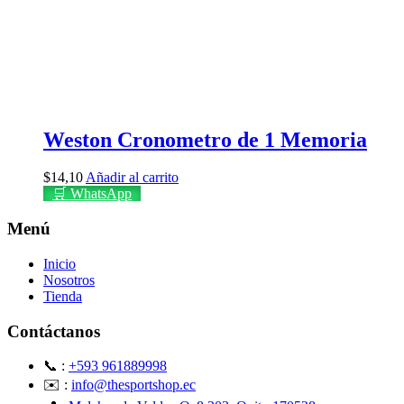
Weston Cronometro de 1 Memoria
$
14,10
Añadir al carrito
🛒 WhatsApp
Menú
Inicio
Nosotros
Tienda
Contáctanos
📞 :
+593 961889998
✉️ :
info@thesportshop.ec