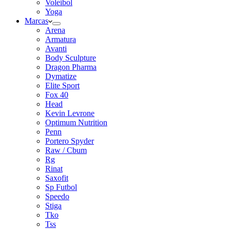
Voleibol
Yoga
Marcas
Arena
Armatura
Avanti
Body Sculpture
Dragon Pharma
Dymatize
Elite Sport
Fox 40
Head
Kevin Levrone
Optimum Nutrition
Penn
Portero Spyder
Raw / Cbum
Rg
Rinat
Saxofit
Sp Futbol
Speedo
Stiga
Tko
Tss