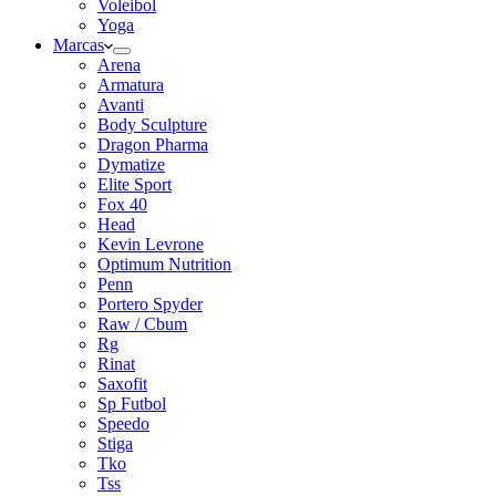
Voleibol
Yoga
Marcas
Arena
Armatura
Avanti
Body Sculpture
Dragon Pharma
Dymatize
Elite Sport
Fox 40
Head
Kevin Levrone
Optimum Nutrition
Penn
Portero Spyder
Raw / Cbum
Rg
Rinat
Saxofit
Sp Futbol
Speedo
Stiga
Tko
Tss