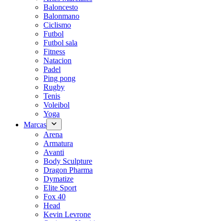
Baloncesto
Balonmano
Ciclismo
Futbol
Futbol sala
Fitness
Natacion
Padel
Ping pong
Rugby
Tenis
Voleibol
Yoga
Marcas
Arena
Armatura
Avanti
Body Sculpture
Dragon Pharma
Dymatize
Elite Sport
Fox 40
Head
Kevin Levrone