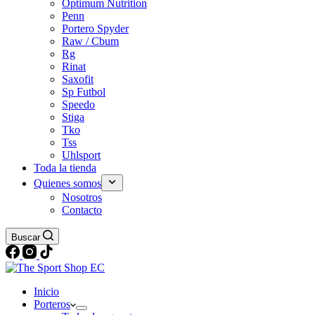
Optimum Nutrition
Penn
Portero Spyder
Raw / Cbum
Rg
Rinat
Saxofit
Sp Futbol
Speedo
Stiga
Tko
Tss
Uhlsport
Toda la tienda
Quienes somos
Nosotros
Contacto
Buscar
Inicio
Porteros