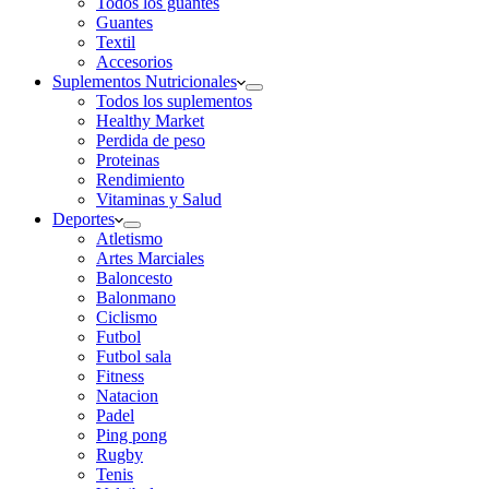
Todos los guantes
Guantes
Textil
Accesorios
Suplementos Nutricionales
Todos los suplementos
Healthy Market
Perdida de peso
Proteinas
Rendimiento
Vitaminas y Salud
Deportes
Atletismo
Artes Marciales
Baloncesto
Balonmano
Ciclismo
Futbol
Futbol sala
Fitness
Natacion
Padel
Ping pong
Rugby
Tenis