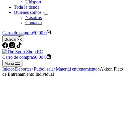
Uhlsport
Toda la tienda
Quienes somos
Nosotros
Contacto
Carro de compra
$
0,00
0
Buscar
Carro de compra
$
0,00
0
Menú
Inicio
Deportes
Futbol sala
Material entrenamiento
Akkon Plato
de Entrenamiento Individual