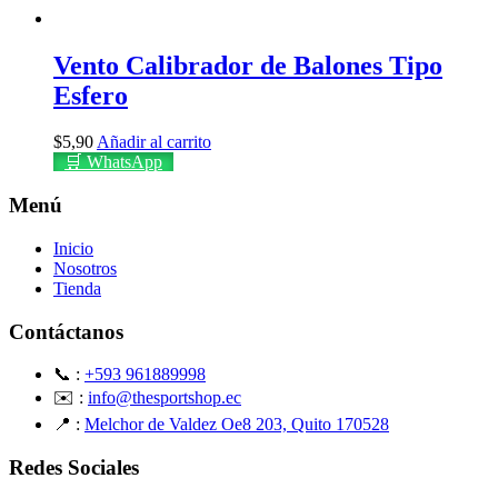
Vento Calibrador de Balones Tipo
Esfero
$
5,90
Añadir al carrito
🛒 WhatsApp
Menú
Inicio
Nosotros
Tienda
Contáctanos
📞 :
+593 961889998
✉️ :
info@thesportshop.ec
📍 :
Melchor de Valdez Oe8 203, Quito 170528
Redes Sociales