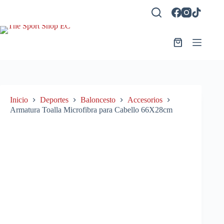
Saltar
al
contenido
Carro
de
compra
Inicio
Deportes
Baloncesto
Accesorios
Armatura Toalla Microfibra para Cabello 66X28cm