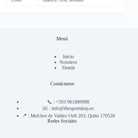
Color
Blanco, Gris, Rosado
Menú
Inicio
Nosotros
Tienda
Contáctanos
📞 :
+593 961889998
✉️ :
info@thesportshop.ec
📍 :
Melchor de Valdez Oe8 203, Quito 170528
Redes Sociales