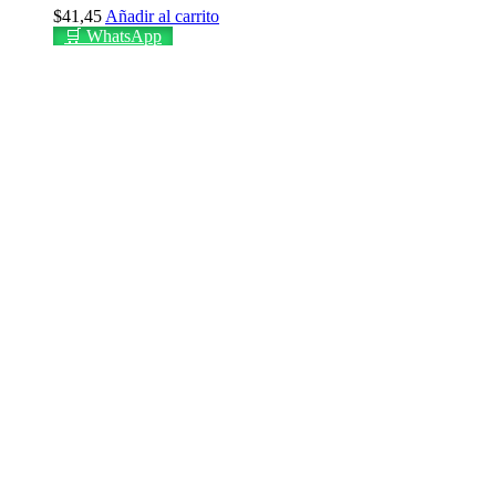
$
41,45
Añadir al carrito
🛒 WhatsApp