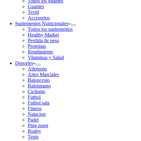
Todos los guantes
Guantes
Textil
Accesorios
Suplementos Nutricionales
Todos los suplementos
Healthy Market
Perdida de peso
Proteinas
Rendimiento
Vitaminas y Salud
Deportes
Atletismo
Artes Marciales
Baloncesto
Balonmano
Ciclismo
Futbol
Futbol sala
Fitness
Natacion
Padel
Ping pong
Rugby
Tenis