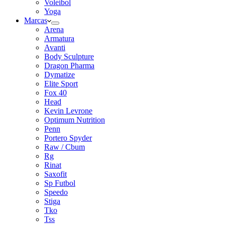
Voleibol
Yoga
Marcas
Arena
Armatura
Avanti
Body Sculpture
Dragon Pharma
Dymatize
Elite Sport
Fox 40
Head
Kevin Levrone
Optimum Nutrition
Penn
Portero Spyder
Raw / Cbum
Rg
Rinat
Saxofit
Sp Futbol
Speedo
Stiga
Tko
Tss