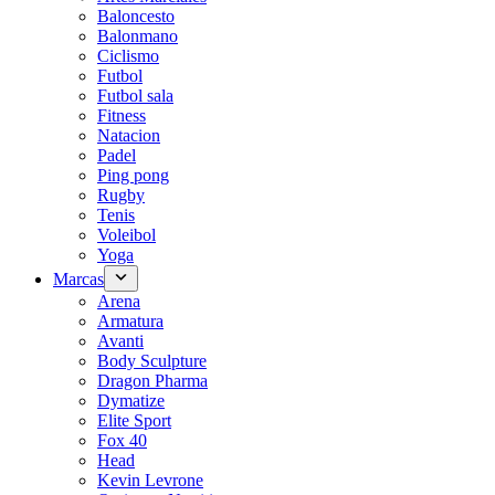
Baloncesto
Balonmano
Ciclismo
Futbol
Futbol sala
Fitness
Natacion
Padel
Ping pong
Rugby
Tenis
Voleibol
Yoga
Marcas
Arena
Armatura
Avanti
Body Sculpture
Dragon Pharma
Dymatize
Elite Sport
Fox 40
Head
Kevin Levrone