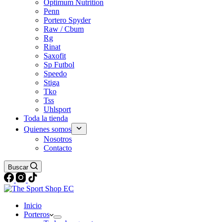
Optimum Nutrition
Penn
Portero Spyder
Raw / Cbum
Rg
Rinat
Saxofit
Sp Futbol
Speedo
Stiga
Tko
Tss
Uhlsport
Toda la tienda
Quienes somos
Nosotros
Contacto
Buscar
Inicio
Porteros