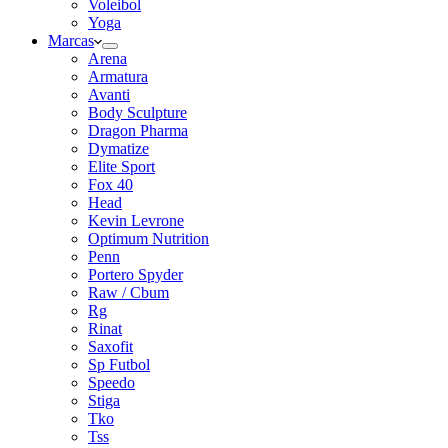
Voleibol
Yoga
Marcas
Arena
Armatura
Avanti
Body Sculpture
Dragon Pharma
Dymatize
Elite Sport
Fox 40
Head
Kevin Levrone
Optimum Nutrition
Penn
Portero Spyder
Raw / Cbum
Rg
Rinat
Saxofit
Sp Futbol
Speedo
Stiga
Tko
Tss