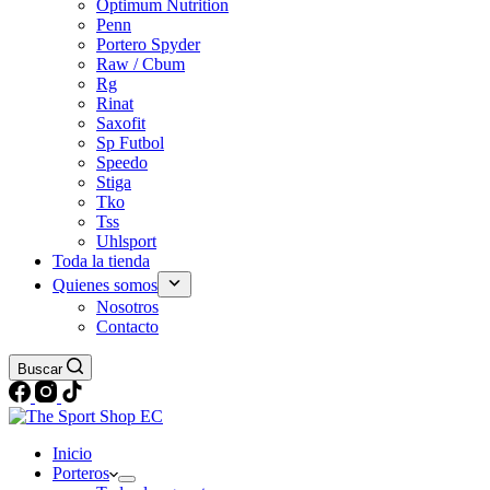
Optimum Nutrition
Penn
Portero Spyder
Raw / Cbum
Rg
Rinat
Saxofit
Sp Futbol
Speedo
Stiga
Tko
Tss
Uhlsport
Toda la tienda
Quienes somos
Nosotros
Contacto
Buscar
Inicio
Porteros