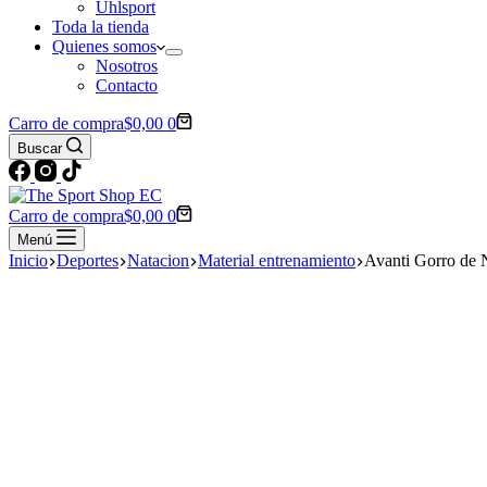
Uhlsport
Toda la tienda
Quienes somos
Nosotros
Contacto
Carro de compra
$
0,00
0
Buscar
Carro de compra
$
0,00
0
Menú
Inicio
Deportes
Natacion
Material entrenamiento
Avanti Gorro de N