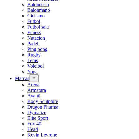
Baloncesto
Balonmano
Ciclismo
Futbol
Futbol sala
Fitness
Natacion
Padel
Ping pong
Rugby
Tenis
Voleibol
Yoga
Marcas
Arena
Armatura
Avanti
Body Sculpture
Dragon Pharma
Dymatize
Elite Sport
Fox 40
Head
Kevin Levrone