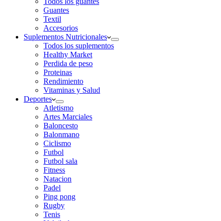
Todos los guantes
Guantes
Textil
Accesorios
Suplementos Nutricionales
Todos los suplementos
Healthy Market
Perdida de peso
Proteinas
Rendimiento
Vitaminas y Salud
Deportes
Atletismo
Artes Marciales
Baloncesto
Balonmano
Ciclismo
Futbol
Futbol sala
Fitness
Natacion
Padel
Ping pong
Rugby
Tenis