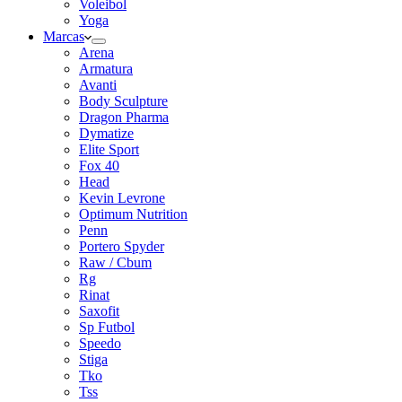
Voleibol
Yoga
Marcas
Arena
Armatura
Avanti
Body Sculpture
Dragon Pharma
Dymatize
Elite Sport
Fox 40
Head
Kevin Levrone
Optimum Nutrition
Penn
Portero Spyder
Raw / Cbum
Rg
Rinat
Saxofit
Sp Futbol
Speedo
Stiga
Tko
Tss