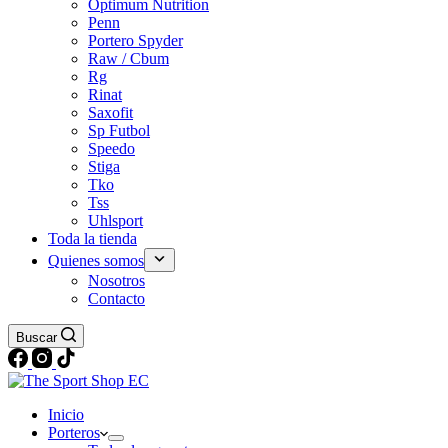
Optimum Nutrition
Penn
Portero Spyder
Raw / Cbum
Rg
Rinat
Saxofit
Sp Futbol
Speedo
Stiga
Tko
Tss
Uhlsport
Toda la tienda
Quienes somos
Nosotros
Contacto
Buscar
Inicio
Porteros