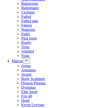
Baloncesto
Balonmano
Ciclismo
Futbol
Futbol sala
Fitness
Natacion
Padel
Ping pong
Rugby
Tenis
Voleibol
Yoga
Marcas
Arena
Armatura
Avanti
Body Sculpture
Dragon Pharma
Dymatize
Elite Sport
Fox 40
Head
Kevin Levrone