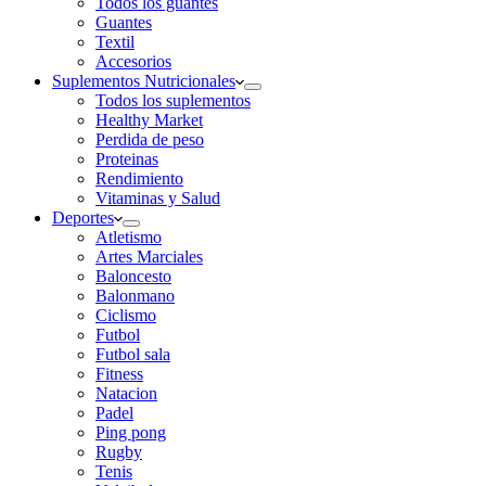
Todos los guantes
Guantes
Textil
Accesorios
Suplementos Nutricionales
Todos los suplementos
Healthy Market
Perdida de peso
Proteinas
Rendimiento
Vitaminas y Salud
Deportes
Atletismo
Artes Marciales
Baloncesto
Balonmano
Ciclismo
Futbol
Futbol sala
Fitness
Natacion
Padel
Ping pong
Rugby
Tenis