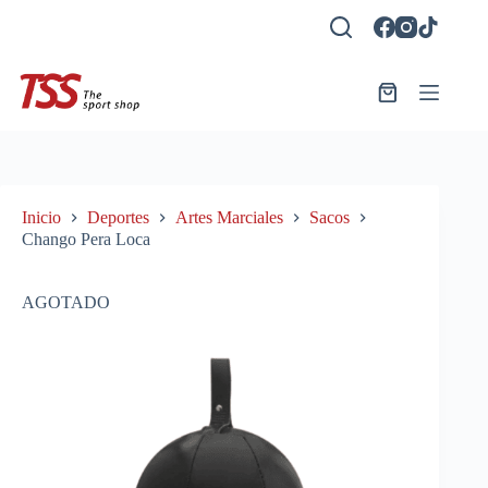
Saltar
al
contenido
Carro
de
compra
Inicio
Deportes
Artes Marciales
Sacos
Chango Pera Loca
AGOTADO