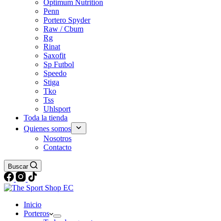
Optimum Nutrition
Penn
Portero Spyder
Raw / Cbum
Rg
Rinat
Saxofit
Sp Futbol
Speedo
Stiga
Tko
Tss
Uhlsport
Toda la tienda
Quienes somos
Nosotros
Contacto
Buscar
Inicio
Porteros