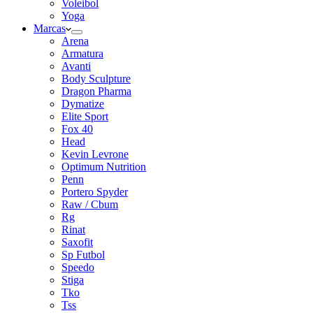
Voleibol
Yoga
Marcas
Arena
Armatura
Avanti
Body Sculpture
Dragon Pharma
Dymatize
Elite Sport
Fox 40
Head
Kevin Levrone
Optimum Nutrition
Penn
Portero Spyder
Raw / Cbum
Rg
Rinat
Saxofit
Sp Futbol
Speedo
Stiga
Tko
Tss