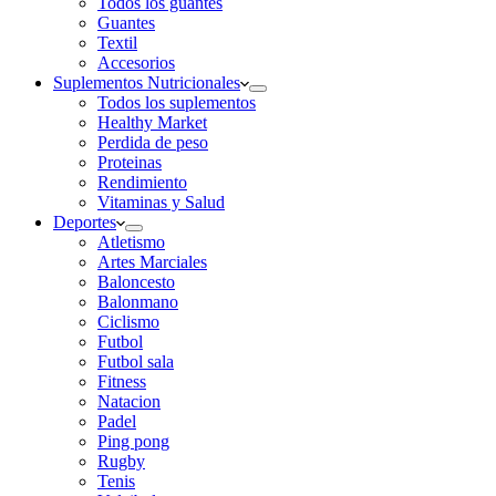
Todos los guantes
Guantes
Textil
Accesorios
Suplementos Nutricionales
Todos los suplementos
Healthy Market
Perdida de peso
Proteinas
Rendimiento
Vitaminas y Salud
Deportes
Atletismo
Artes Marciales
Baloncesto
Balonmano
Ciclismo
Futbol
Futbol sala
Fitness
Natacion
Padel
Ping pong
Rugby
Tenis