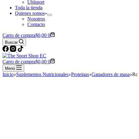
Uhlsport
Toda la tienda
Quienes somos
Nosotros
Contacto
Carro de compra
$
0,00
0
Buscar
Carro de compra
$
0,00
0
Menú
Inicio
Suplementos Nutricionales
Proteinas
Ganadores de masa
Rc 