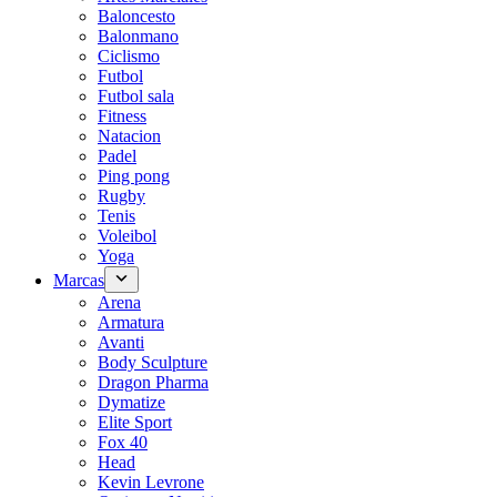
Baloncesto
Balonmano
Ciclismo
Futbol
Futbol sala
Fitness
Natacion
Padel
Ping pong
Rugby
Tenis
Voleibol
Yoga
Marcas
Arena
Armatura
Avanti
Body Sculpture
Dragon Pharma
Dymatize
Elite Sport
Fox 40
Head
Kevin Levrone