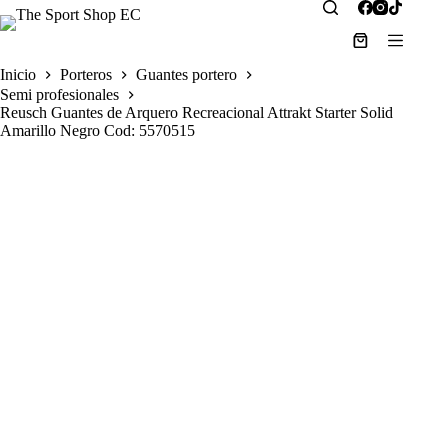
Saltar
al
contenido
Carro
de
Inicio
Porteros
Guantes portero
compra
Semi profesionales
Reusch Guantes de Arquero Recreacional Attrakt Starter Solid
Amarillo Negro Cod: 5570515