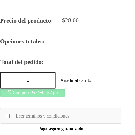
$
28,00
Precio del producto:
Opciones totales:
Total del pedido:
Reusch
Guantes
Añadir al carrito
de
Arquero
Comprar Por WhatsApp
Recreacional
Attrakt
Starter
Solid
Amarillo
Leer términos y condiciones
Negro
Cod:
Pago seguro garantizado
5570515