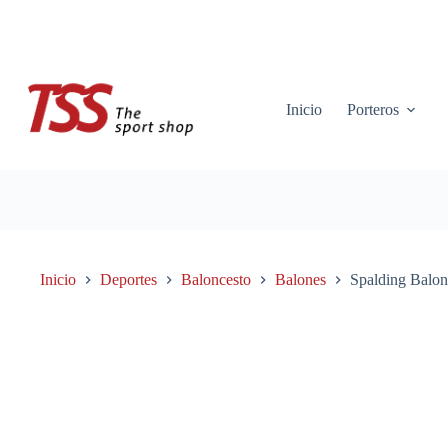
Saltar
al
contenido
Inicio
Porteros
Inicio
Deportes
Baloncesto
Balones
Spalding Balo