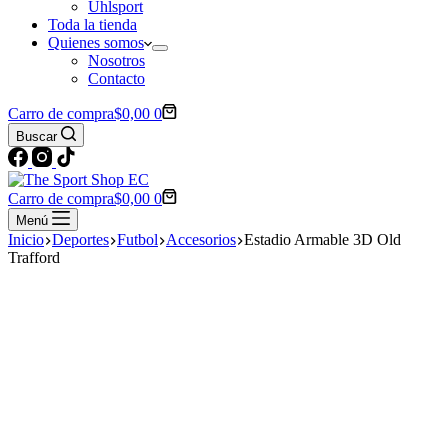
Uhlsport
Toda la tienda
Quienes somos
Nosotros
Contacto
Carro de compra
$
0,00
0
Buscar
Carro de compra
$
0,00
0
Menú
Inicio
Deportes
Futbol
Accesorios
Estadio Armable 3D Old
Trafford