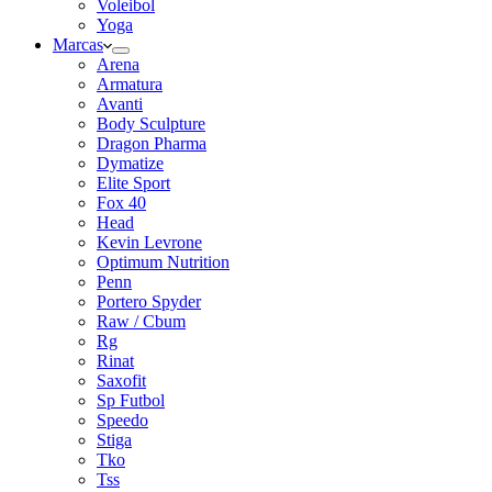
Voleibol
Yoga
Marcas
Arena
Armatura
Avanti
Body Sculpture
Dragon Pharma
Dymatize
Elite Sport
Fox 40
Head
Kevin Levrone
Optimum Nutrition
Penn
Portero Spyder
Raw / Cbum
Rg
Rinat
Saxofit
Sp Futbol
Speedo
Stiga
Tko
Tss