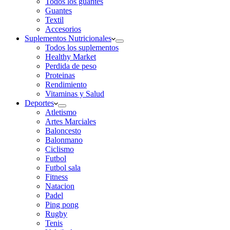
Todos los guantes
Guantes
Textil
Accesorios
Suplementos Nutricionales
Todos los suplementos
Healthy Market
Perdida de peso
Proteinas
Rendimiento
Vitaminas y Salud
Deportes
Atletismo
Artes Marciales
Baloncesto
Balonmano
Ciclismo
Futbol
Futbol sala
Fitness
Natacion
Padel
Ping pong
Rugby
Tenis