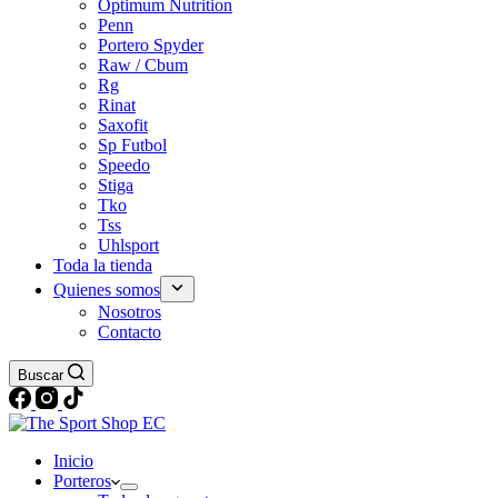
Optimum Nutrition
Penn
Portero Spyder
Raw / Cbum
Rg
Rinat
Saxofit
Sp Futbol
Speedo
Stiga
Tko
Tss
Uhlsport
Toda la tienda
Quienes somos
Nosotros
Contacto
Buscar
Inicio
Porteros