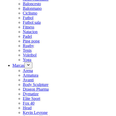
Baloncesto
Balonmano
Ciclismo
Futbol
Futbol sala
Fitness
Natacion
Padel
Ping pong
Rugby
Tenis
Voleibol
Yoga
Marcas
Arena
Armatura
Avanti
Body Sculpture
Dragon Pharma
Dymatize
Elite Sport
Fox 40
Head
Kevin Levrone