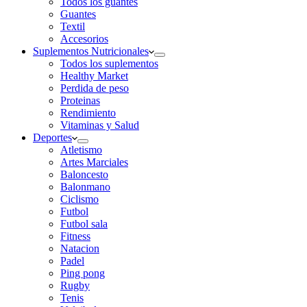
Todos los guantes
Guantes
Textil
Accesorios
Suplementos Nutricionales
Todos los suplementos
Healthy Market
Perdida de peso
Proteinas
Rendimiento
Vitaminas y Salud
Deportes
Atletismo
Artes Marciales
Baloncesto
Balonmano
Ciclismo
Futbol
Futbol sala
Fitness
Natacion
Padel
Ping pong
Rugby
Tenis