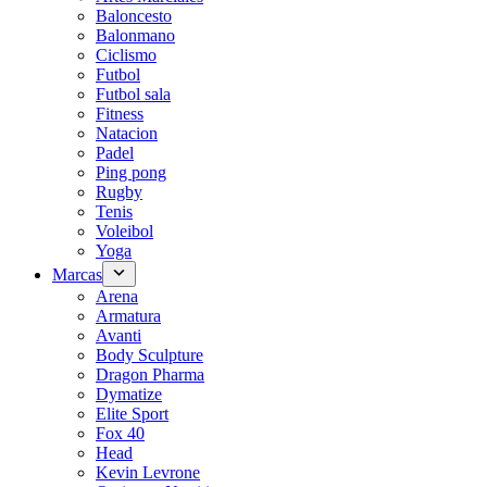
Baloncesto
Balonmano
Ciclismo
Futbol
Futbol sala
Fitness
Natacion
Padel
Ping pong
Rugby
Tenis
Voleibol
Yoga
Marcas
Arena
Armatura
Avanti
Body Sculpture
Dragon Pharma
Dymatize
Elite Sport
Fox 40
Head
Kevin Levrone