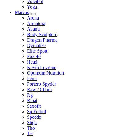
Voleibol
Yoga
Marcas
Arena
Armatura
Avanti
Body Sculpture
Dragon Pharma
Dymatize
Elite Sport
Fox 40
Head
Kevin Levrone
Optimum Nutrition
Penn
Portero Spyder
Raw / Cbum
Rg
Rinat
Saxofit
Sp Futbol
Speedo
Stiga
Tko
Tss