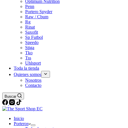
Optimum Nutrition
Penn
Portero Spyder
Raw / Cbum
Rg
Rinat
Saxofit
Sp Futbol
Speedo
Stiga
Tko
Tss
Uhlsport
Toda la tienda
Quienes somos
Nosotros
Contacto
Buscar
Inicio
Porteros