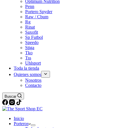
Optimum Nutrition
Penn
Portero Spyder
Raw / Cbum
Rg
Rinat
Saxofit
Sp Futbol
Speedo
Stiga
Tko
Tss
Uhlsport
Toda la tienda
Quienes somos
Nosotros
Contacto
Buscar
Inicio
Porteros