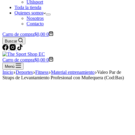
Uhlsport
Toda la tienda
Quienes somos
Nosotros
Contacto
Carro de compra
$
0,00
0
Buscar
Carro de compra
$
0,00
0
Menú
Inicio
Deportes
Fitness
Material entrenamiento
Valeo Par de
Straps de Levantamiento Profesional con Muñequera (Cod:Bas)