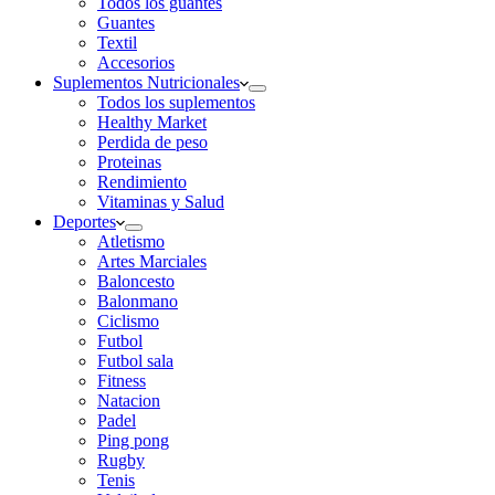
Todos los guantes
Guantes
Textil
Accesorios
Suplementos Nutricionales
Todos los suplementos
Healthy Market
Perdida de peso
Proteinas
Rendimiento
Vitaminas y Salud
Deportes
Atletismo
Artes Marciales
Baloncesto
Balonmano
Ciclismo
Futbol
Futbol sala
Fitness
Natacion
Padel
Ping pong
Rugby
Tenis