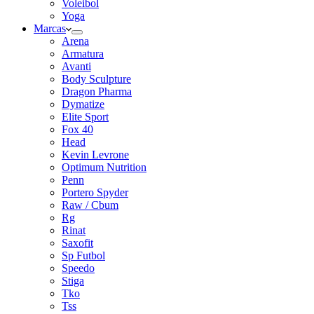
Voleibol
Yoga
Marcas
Arena
Armatura
Avanti
Body Sculpture
Dragon Pharma
Dymatize
Elite Sport
Fox 40
Head
Kevin Levrone
Optimum Nutrition
Penn
Portero Spyder
Raw / Cbum
Rg
Rinat
Saxofit
Sp Futbol
Speedo
Stiga
Tko
Tss