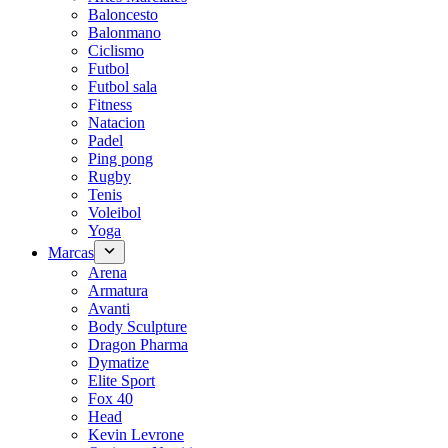
Baloncesto
Balonmano
Ciclismo
Futbol
Futbol sala
Fitness
Natacion
Padel
Ping pong
Rugby
Tenis
Voleibol
Yoga
Marcas
Arena
Armatura
Avanti
Body Sculpture
Dragon Pharma
Dymatize
Elite Sport
Fox 40
Head
Kevin Levrone