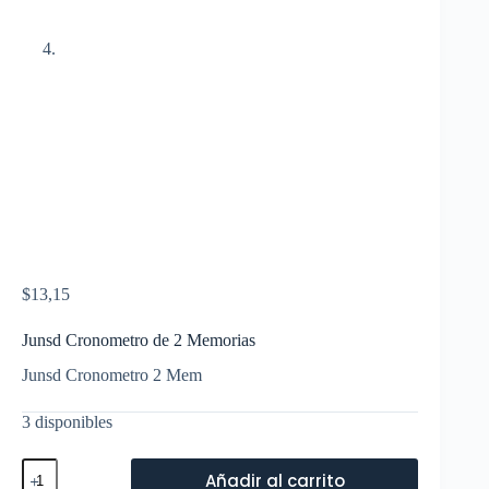
$
13,15
Junsd Cronometro de 2 Memorias
Junsd Cronometro 2 Mem
3 disponibles
Junsd
Añadir al carrito
Cronometro