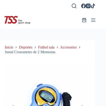
Saltar
al
contenido
Carro
de
compra
Inicio
Deportes
Futbol sala
Accesorios
Junsd Cronometro de 2 Memorias