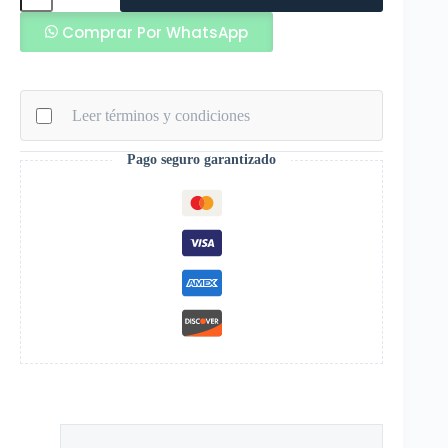
de
Comprar Por WhatsApp
2
Memorias
cantidad
Leer términos y condiciones
Pago seguro garantizado